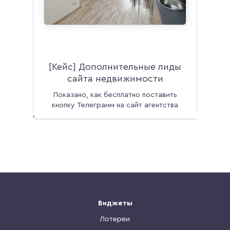
ных
ву
ток
[Кейс] Дополнительные лиды
[Кей
ия
но 2
сайта недвижимости
10+
Показано, как бесплатно поставить
Поша
кнопку Телеграмм на сайт агентства
дл
недвижимости и увеличить количество
автос
ейс
лидов на 5,9 %.
Набор виджетов
Читать кейс
На
Виджеты
Лотереи