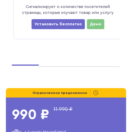
ько
Сигнализирует о количестве посетителей
З
страницы, которые изучают товар или услугу
и
Установить бесплатно
Демо
Ограниченное предложение
11 990 ₽
990 ₽