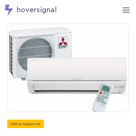
hoversignal
Набор виджетов