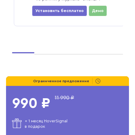
ости
Установить бесплатно
Демо
Ограниченное предложение
11 990 ₽
990 ₽
+ 1 месяц HoverSignal
в подарок