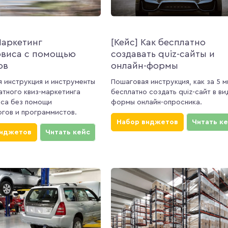
Маркетинг
[Кейс] Как бесплатно
рвиса с помощью
создавать quiz-сайты и
ов
онлайн-формы
 инструкция и инструменты
Пошаговая инструкция, как за 5 м
атного квиз-маркетинга
бесплатно создать quiz-сайт в ви
иса без помощи
формы онлайн-опросника.
гов и программистов.
Набор виджетов
Читать к
виджетов
Читать кейс