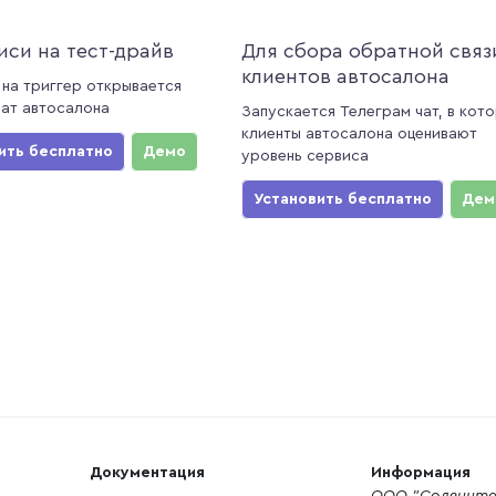
иси на тест-драйв
Для сбора обратной связ
клиентов автосалона
 на триггер открывается
чат автосалона
Запускается Телеграм чат, в кот
клиенты автосалона оценивают
ить бесплатно
Демо
уровень сервиса
Установить бесплатно
Дем
Документация
Информация