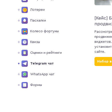
Лотереи
[Кейс] 
Пасхалки
продви
Колесо фортуны
Рассмотр
продвиже
виджетов.
Квизы
установит
сайте.
Оценки и рейтинги
Набор 
Telegram чат
WhatsApp чат
Формы