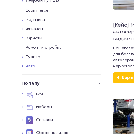
Стартапы / SAAS
Ecommerce
Медицина
[Кейс] 
Финансы
автосе
виджет
Юристы
Ремонт и стройка
Пошаговая
для беспл
Туризм
автосерв
маркетоло
Авто
Набор 
По типу
Все
Наборы
Сигналы
Сборщик лидов