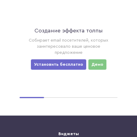
Создание эффекта толпы
Ак
торые
Собирает email посетителей, которых
Соби
ример,
заинтересовало ваше ценовое
хотя
предложение
уз
мо
Установить бесплатно
Демо
Ус
Виджеты