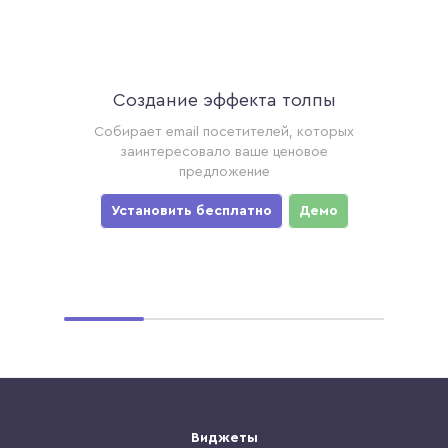
Создание эффекта толпы
Ак
торые
Собирает email посетителей, которых
Соби
ример,
заинтересовало ваше ценовое
хотя
предложение
уз
мо
Установить бесплатно
Демо
Ус
Виджеты