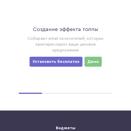
Создание эффекта толпы
Ак
торые
Собирает email посетителей, которых
Соби
ример,
заинтересовало ваше ценовое
хотя
предложение
уз
мо
Установить бесплатно
Демо
Ус
Виджеты