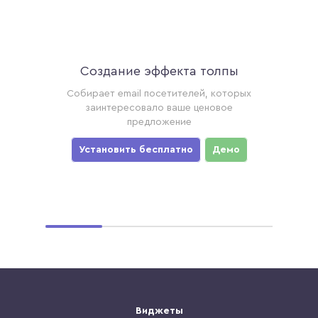
Создание эффекта толпы
Ак
торые
Собирает email посетителей, которых
Соби
ример,
заинтересовало ваше ценовое
хотя
предложение
уз
мо
Установить бесплатно
Демо
Ус
Виджеты