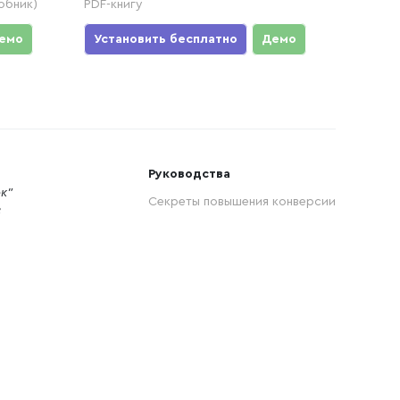
обник)
PDF-книгу
емо
Установить бесплатно
Демо
Руководства
к"
Секреты повышения конверсии
8