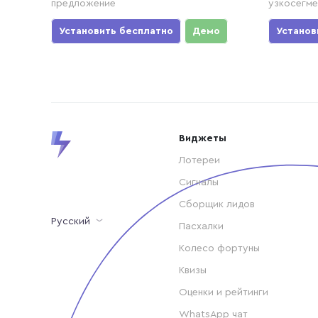
предложение
узкосегме
Установить бесплатно
Демо
Установ
Виджеты
Лотереи
Сигналы
Сборщик лидов
Русский
Пасхалки
Колесо фортуны
Квизы
Оценки и рейтинги
WhatsApp чат