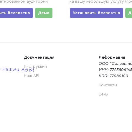
нтированной аудитории
на вашу небольшую услугу (пр
ить бесплатно
Демо
Установить бесплатно
Д
Документация
Информация
ООО "Солвинте
Инструкции
ИНН: 772580616
Наш API
КПП: 77080100
Контакты
Цены