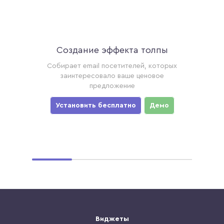
Создание эффекта толпы
Ак
торые
Собирает email посетителей, которых
Соби
ример,
заинтересовало ваше ценовое
хотя
предложение
уз
мо
Установить бесплатно
Демо
Ус
Виджеты