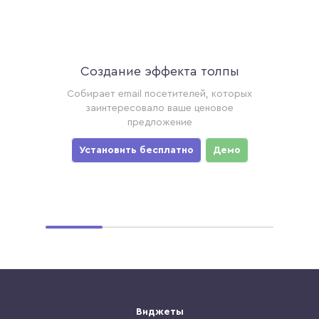
Создание эффекта толпы
Ак
торые
Собирает email посетителей, которых
Соби
ример,
заинтересовало ваше ценовое
хотя
предложение
уз
мо
Установить бесплатно
Демо
Ус
Виджеты