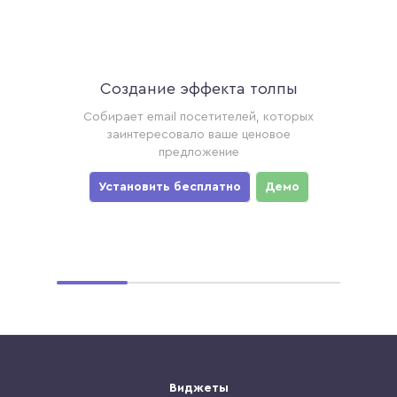
Создание эффекта толпы
Ак
торые
Собирает email посетителей, которых
Соби
ример,
заинтересовало ваше ценовое
хотя
предложение
уз
мо
Установить бесплатно
Демо
Ус
Виджеты