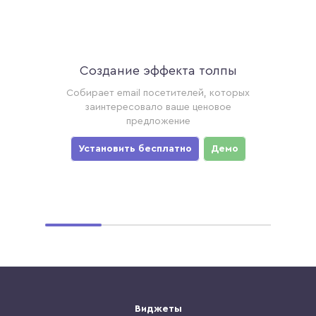
Создание эффекта толпы
Ак
торые
Собирает email посетителей, которых
Соби
ример,
заинтересовало ваше ценовое
хотя
предложение
уз
мо
Установить бесплатно
Демо
Ус
Виджеты