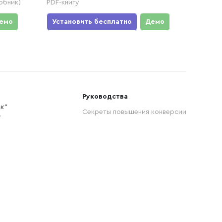
обник)
PDF-книгу
емо
Установить бесплатно
Демо
Руководства
к"
Секреты повышения конверсии
8