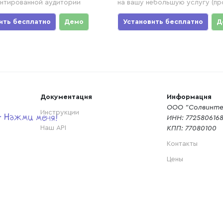
нтированной аудитории
на вашу небольшую услугу (пр
ить бесплатно
Демо
Установить бесплатно
Д
Документация
Информация
ООО "Солвинте
Инструкции
ИНН: 772580616
Наш API
КПП: 77080100
Контакты
Цены