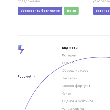
предложение
узкосегме
Установить бесплатно
Демо
Установ
Виджеты
Лотереи
Сигналы
Сборщик лидов
Русский
Пасхалки
Колесо фортуны
Квизы
Оценки и рейтинги
WhatsApp чат