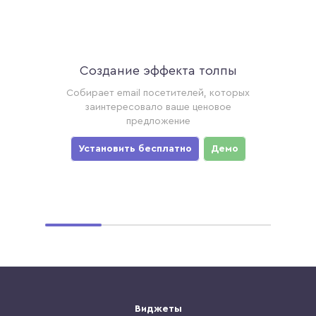
Создание эффекта толпы
Ак
торые
Собирает email посетителей, которых
Соби
ример,
заинтересовало ваше ценовое
хотя
предложение
уз
мо
Установить бесплатно
Демо
Ус
Виджеты