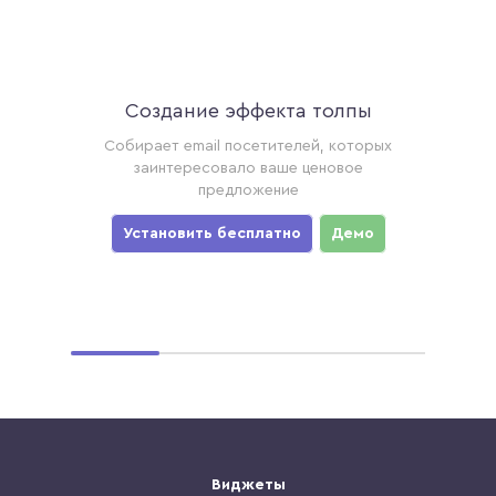
Создание эффекта толпы
Ак
торые
Собирает email посетителей, которых
Соби
ример,
заинтересовало ваше ценовое
хотя
предложение
уз
мо
Установить бесплатно
Демо
Ус
Виджеты