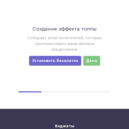
Создание эффекта толпы
Ак
торые
Собирает email посетителей, которых
Соби
ример,
заинтересовало ваше ценовое
хотя
предложение
уз
мо
Установить бесплатно
Демо
Ус
Виджеты