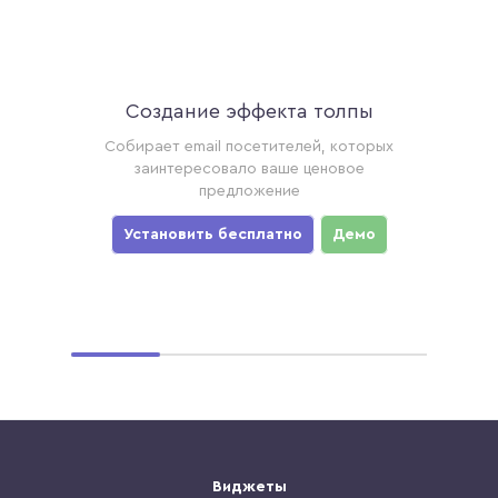
Создание эффекта толпы
Ак
торые
Собирает email посетителей, которых
Соби
ример,
заинтересовало ваше ценовое
хотя
предложение
уз
мо
Установить бесплатно
Демо
Ус
Виджеты