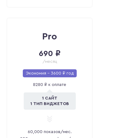
Pro
690
i
/месяц
Экономия -
3600
i
год
8280
i
к оплате
1 САЙТ
1 ТИП ВИДЖЕТОВ
60,000
показов/мес.