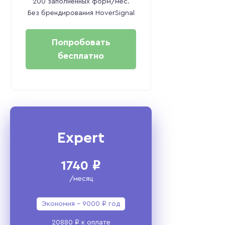
200
заполненных форм/мес.
Без брендирования HoverSignal
Попробовать
бесплатно
Expert
1740
i
/месяц
Экономия -
9000
i
год
20880
i
‬
к оплатe