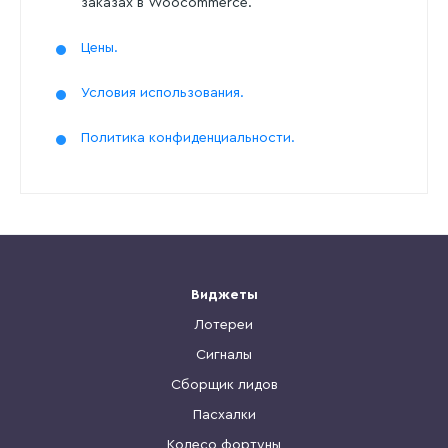
заказах в Woocommerce.
Цены.
Условия использования.
Политика конфиденциальности.
Виджеты
Лотереи
Сигналы
Сборщик лидов
Пасхалки
Колесо фортуны